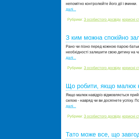
непомітно контролюйте його дії і вчинки.
далі...
Рубрики:
З особистого досвіду
,
корисні с
З ким можна спокійно за
Рано чи пізно перед кожною парою батьк
необхідності залишити свою дитину на ч
далі...
Рубрики:
З особистого досвіду
,
корисні с
Що робити, якщо малюк 
Якщо малюк навідріз відмовляється прий
силою - навряд чи ви досягнете успіху. П
далі...
Рубрики:
З особистого досвіду
,
корисні с
Тато може все, що завго