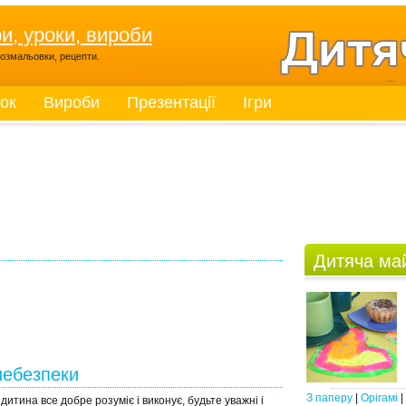
ри, уроки, вироби
, розмальовки, рецепти.
ток
Вироби
Презентації
Ігри
Дитяча ма
небезпеки
З паперу
|
Орігамі
|
дитина все добре розуміє і виконує, будьте уважні і