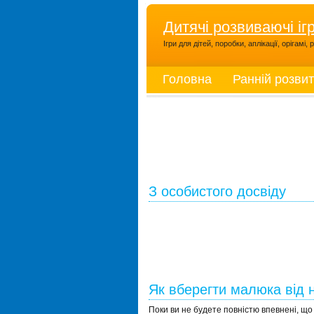
Дитячі розвиваючі іг
Ігри для дітей, поробки, аплікації, орігамі
Головна
Ранній розви
З особистого досвіду
Як вберегти малюка від 
Поки ви не будете повністю впевнені, що 