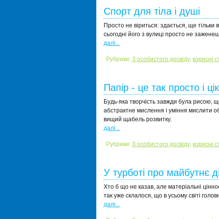
Спорт для тіла і душі
Просто не віриться: здається, ще тільки
сьогодні його з вулиці просто не заженеш
далі...
Рубрики:
З особистого досвіду
,
корисні с
Папір - це так просто і ці
Будь-яка творчість завжди була рисою, що
абстрактне мислення і уміння мислити о
вищий щабель розвитку.
далі...
Рубрики:
З особистого досвіду
,
корисні с
У турботі про майбутнє д
Хто б що не казав, але матеріальні цінн
так уже склалося, що в усьому світі голо
далі...