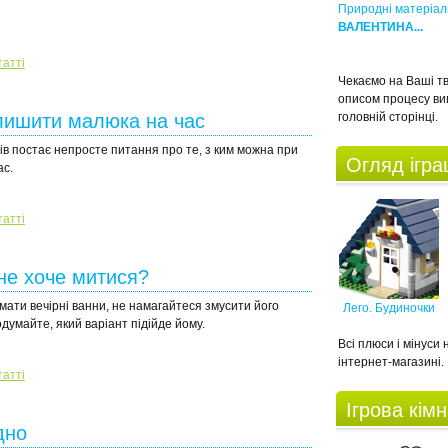
Природні матеріал
ВАЛЕНТИНА...
татті
Чекаємо на Ваші тв
описом процесу ви
лишити малюка на час
головній сторінці.
ів постає непросте питання про те, з ким можна при
Огляд ігр
ас.
татті
не хоче митися?
мати вечірні ванни, не намагайтеся змусити його
Лего. Будиночки
одумайте, який варіант підійде йому.
Всі плюси і мінуси
інтернет-магазині.
татті
Ігрова кім
дно