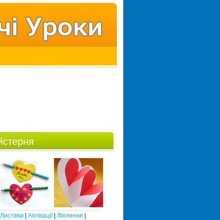
йстерня
Листівки
|
Аплікації
|
Ліплення
|