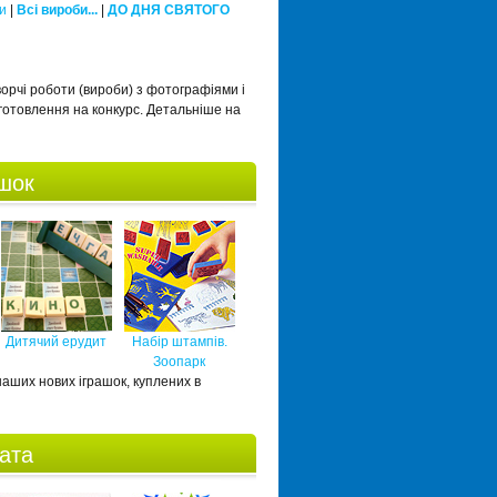
и
|
Всі вироби...
|
ДО ДНЯ СВЯТОГО
орчі роботи (вироби) з фотографіями і
готовлення на конкурс. Детальніше на
ашок
Дитячий ерудит
Набір штампів.
Зоопарк
 наших нових іграшок, куплених в
ната