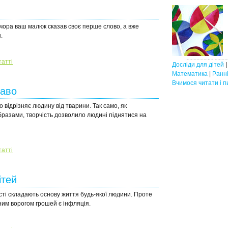
 вчора ваш малюк сказав своє перше слово, а вже
.
татті
Досліди для дітей
Математика
|
Ранні
Вчимося читати і п
каво
 відрізняє людину від тварини. Так само, як
бразами, творчість дозволило людині піднятися на
татті
ітей
ості складають основу життя будь-якої людини. Проте
вним ворогом грошей є інфляція.