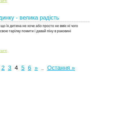
татті
инку - велика радість
що їх дитина не хоче або просто не вміє ні чого
вою тарілку помити і давай піну в раковині
татті
2
3
4
5
6
»
Остання »
...