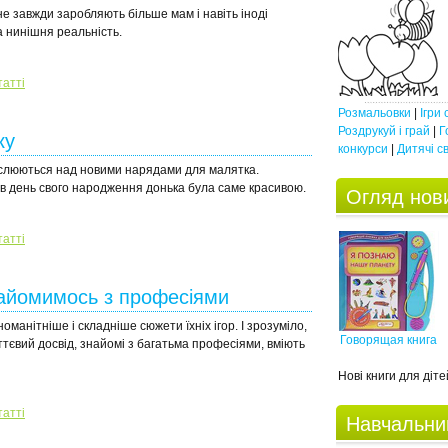
не завжди заробляють більше мам і навіть іноді
 нинішня реальність.
татті
Розмальовки
|
Ігри
Роздрукуй і грай
|
Г
ку
конкурси
|
Дитячі с
ислюються над новими нарядами для малятка.
 в день свого народження донька була саме красивою.
Огляд нови
татті
найомимось з професіями
манітніше і складніше сюжети їхніх ігор. І зрозуміло,
Говорящая книга
ттєвий досвід, знайомі з багатьма професіями, вміють
Нові книги для дітей
татті
Навчальни