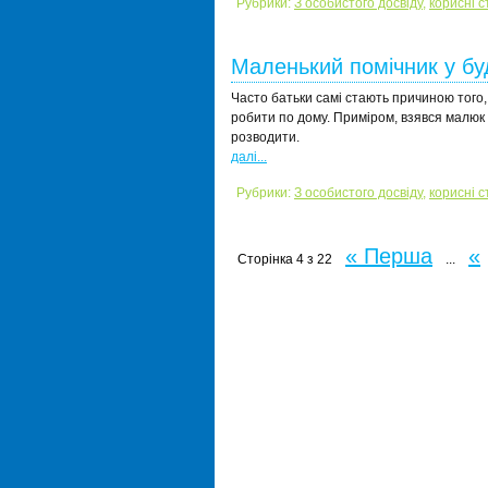
Рубрики:
З особистого досвіду
,
корисні с
Маленький помічник у буд
Часто батьки самі стають причиною того, 
робити по дому. Приміром, взявся малюк с
розводити.
далі...
Рубрики:
З особистого досвіду
,
корисні с
« Перша
«
Сторінка 4 з 22
...