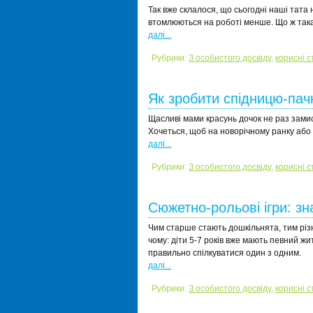
Так вже склалося, що сьогодні наші тата 
втомлюються на роботі менше. Що ж така
далі...
Рубрики:
З особистого досвіду
,
корисні с
Як зробити спідницю-пач
Щасливі мами красунь дочок не раз зам
Хочеться, щоб на новорічному ранку або
далі...
Рубрики:
З особистого досвіду
,
корисні с
Сюжетно-рольові ігри: з
Чим старше стають дошкільнята, тим різно
чому: діти 5-7 років вже мають певний жи
правильно спілкуватися один з одним.
далі...
Рубрики:
З особистого досвіду
,
корисні с