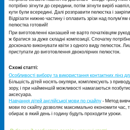
потрібно зігнути до середини, потім зігнути виріб навпіл
кути були всередині. Далі розправити пелюстка і закріп
Відрізати нижню частину і оплавить зрізи над полум'ям 
пелюстка готовий!
При виготовленні канзашей не варто початківцям рукод
ж братися за дуже складні композиції. Спочатку потрібн
досконало виконувати квіти з одного виду пелюсток. Л
приступати до виготовлення двоколірних пелюсток.
Схожі статті:
Особливості вибору та використання контактних лінз дл
Більшість дітей носять окуляри, комплексують з привод
зору, і при найменшій можливості намагаються позбутис
аксесуара.
Навчання дітей англійської мови по скайпу
- Метод вивч
мови по скайпу дозволяє максимально економити час, т
обирає в який день і годину будуть проходити уроки.