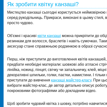
Як зробити квітку канзаші?
Мистецтво канзаші сьогодні користується неймовірною
серед рукодільниць. Прикраси, виконані в цьому стилі,
просто чудово.
Об'ємні і красиві
квіти канзаші
можна прикріпити до обі
резинкам для волосся, браслетів і навіть сумочках. Так
аксесуар стане справжньою родзинкою в образі сучасно
Перш, ніж приступити до виготовлення квітів канзашей,
придбати необхідні матеріали: шовкові або атласні стріч
лінійка, ножиці, пінцет, свічку чи запальничку, клей, міцні
декоративні шпильки, голки, паєтки, намистини. І тільки 
приступати до вивчення
канзаші майстер-класу
. При ць
вибрати майстер-клас, де автор детально описує роботу
покроковими фотографіями або докладним відео.
Щоб зробити чудовий квітка з шовку, потрібно навчитис