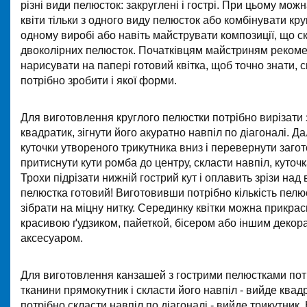
різні види пелюсток: закруглені і гострі. При цьому мож
квіти тільки з одного виду пелюсток або комбінувати кругл
одному виробі або навіть майструвати композиції, що с
двоколірних пелюсток. Початківцям майстриням реком
нарисувати на папері готовий квітка, щоб точно знати, 
потрібно зробити і якої форми.
Для виготовлення круглого пелюстки потрібно вирізати 
квадратик, зігнути його акуратно навпіл по діагоналі. Да
куточки утвореного трикутника вниз і перевернути загот
притиснути кути ромба до центру, скласти навпіл, куточ
Трохи підрізати нижній гострий кут і оплавить зрізи над
пелюстка готовий! Виготовивши потрібно кількість пелюс
зібрати на міцну нитку. Серединку квітки можна прикра
красивою ґудзиком, пайеткой, бісером або іншим деко
аксесуаром.
Для виготовлення канзашей з гострими пелюстками потр
тканини прямокутник і скласти його навпіл - вийде квад
потрібно скласти навпіл по діагоналі - вийде трикутник.