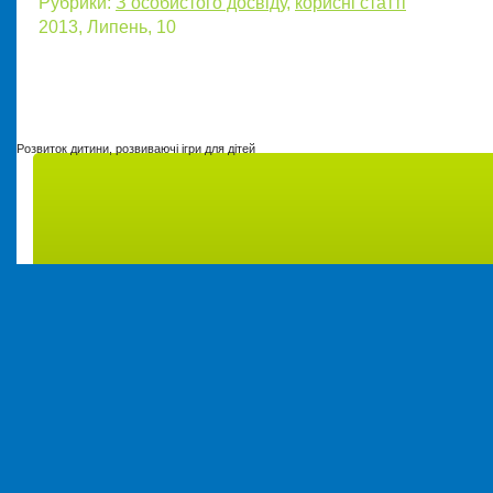
Рубрики:
З особистого досвіду
,
корисні статті
2013, Липень, 10
Розвиток дитини, розвиваючі ігри для дітей