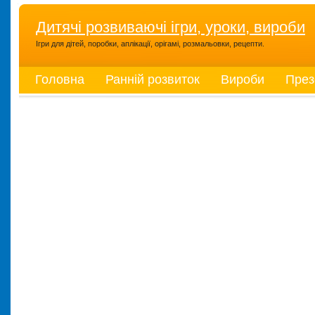
Дитячі розвиваючі ігри, уроки, вироби
Ігри для дітей, поробки, аплікації, орігамі, розмальовки, рецепти.
Головна
Ранній розвиток
Вироби
През