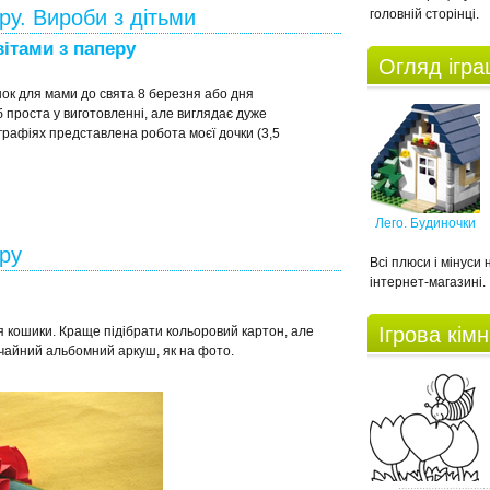
ру. Вироби з дітьми
головній сторінці.
вітами з паперу
Огляд ігр
ок для мами до свята 8 березня або дня
 проста у виготовленні, але виглядає дуже
рафіях представлена робота моєї дочки (3,5
Лего. Будиночки
еру
Всі плюси і мінуси
інтернет-магазині.
Ігрова кім
я кошики. Краще підібрати кольоровий картон, але
чайний альбомний аркуш, як на фото.