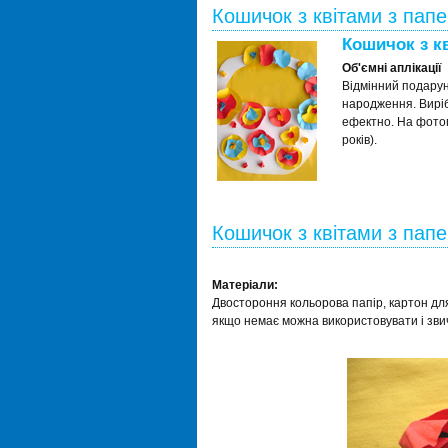
Кошичок з квітами з папе
Кошичок з к
Об'ємні аплікації
Відмінний подарун
народження. Виріб
ефектно. На фотог
років).
Кошичок з квітами з пап
Матеріали:
Двостороння кольорова папір, картон дл
якщо немає можна використовувати і зви