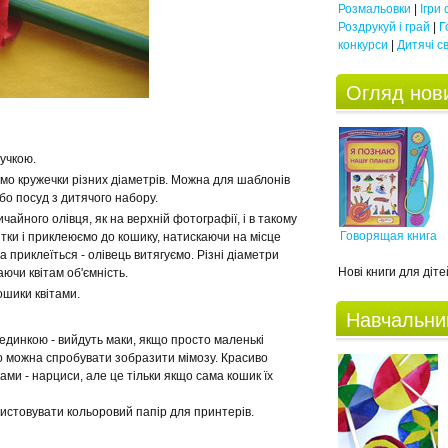
Розмальовки
|
Ігри
Роздрукуй і грай
|
Г
конкурси
|
Дитячі с
Огляд нови
ручкою.
ємо кружечки різних діаметрів. Можна для шаблонів
бо посуд з дитячого набору.
айного олівця, як на верхній фотографії, і в такому
Говорящая книга
ітки і приклеюємо до кошику, натискаючи на місце
а приклеїться - олівець витягуємо. Різні діаметри
Нові книги для дітей
ючи квітам об'ємність.
шики квітами.
Навчальни
единкою - вийдуть маки, якщо просто маленькі
го можна спробувати зобразити мімозу. Красиво
ами - нарциси, але це тільки якщо сама кошик їх
истовувати кольоровий папір для принтерів.