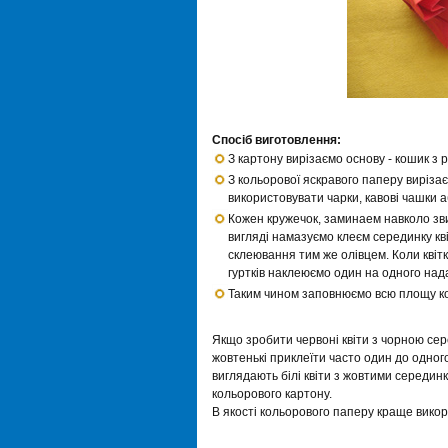
Спосіб виготовлення:
З картону вирізаємо основу - кошик з 
З кольорової яскравого паперу виріза
використовувати чарки, кавові чашки а
Кожен кружечок, заминаем навколо звич
вигляді намазуємо клеєм серединку кв
склеювання тим же олівцем. Коли квітк
гуртків наклеюємо один на одного нада
Таким чином заповнюємо всю площу ко
Якщо зробити червоні квіти з чорною сер
жовтенькі приклеїти часто один до одно
виглядають білі квіти з жовтими серединк
кольорового картону.
В якості кольорового паперу краще викор