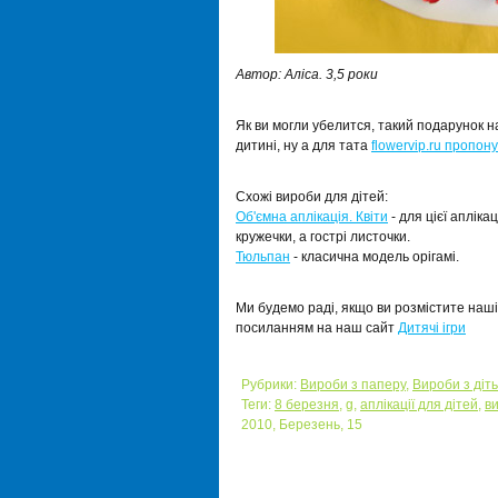
Автор: Аліса. 3,5 роки
Як ви могли убелится, такий подарунок н
дитині, ну а для тата
flowervip.ru пропону
Схожі вироби для дітей:
Об'ємна аплікація. Квіти
- для цієї апліка
кружечки, а гострі листочки.
Тюльпан
- класична модель орігамі.
Ми будемо раді, якщо ви розмістите наші 
посиланням на наш сайт
Дитячі ігри
Рубрики:
Вироби з паперу
,
Вироби з діт
Теги:
8 березня
,
g
,
аплікації для дітей
,
ви
2010, Березень, 15