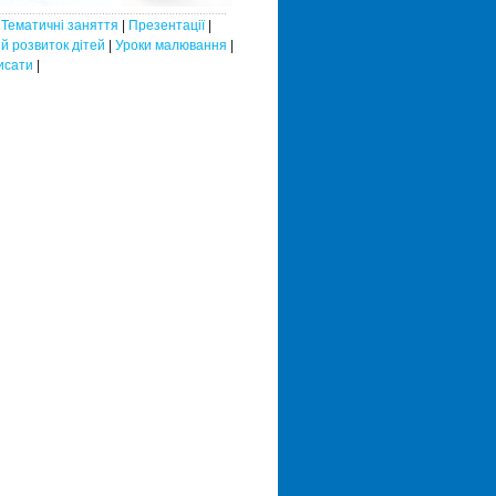
|
Тематичні заняття
|
Презентації
|
й розвиток дітей
|
Уроки малювання
|
исати
|