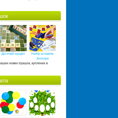
ашок
Дитячий ерудит
Набір штампів.
Зоопарк
 наших нових іграшок, куплених в
ната