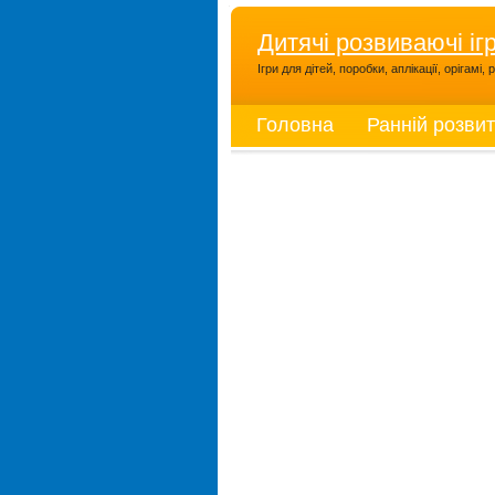
Дитячі розвиваючі іг
Ігри для дітей, поробки, аплікації, орігамі
Головна
Ранній розви