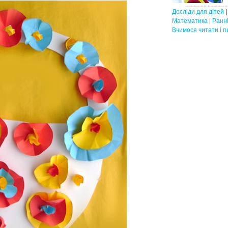
Досліди для дітей
Математика
|
Ранні
Вчимося читати і п