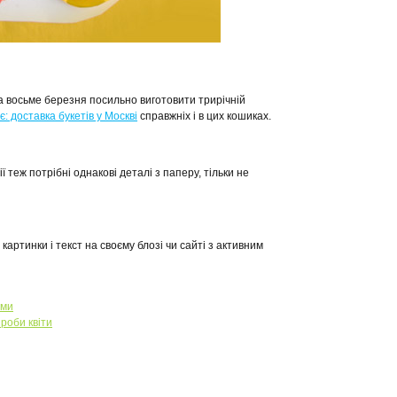
а восьме березня посильно виготовити трирічній
є: доставка букетів у Москві
справжніх і в цих кошиках.
ції теж потрібні однакові деталі з паперу, тільки не
картинки і текст на своєму блозі чи сайті з активним
ьми
роби квіти