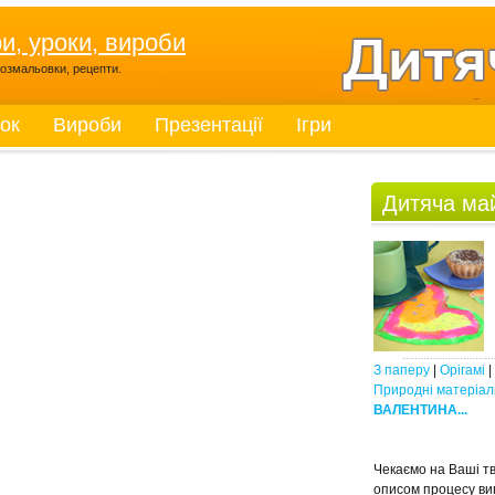
ри, уроки, вироби
, розмальовки, рецепти.
ток
Вироби
Презентації
Ігри
Дитяча ма
З паперу
|
Орігамі
|
Природні матеріал
ВАЛЕНТИНА...
Чекаємо на Ваші тв
описом процесу ви