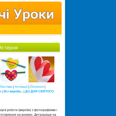
йстерня
Листівки
|
Аплікації
|
Ліплення
|
и
|
Всі вироби...
|
ДО ДНЯ СВЯТОГО
орчі роботи (вироби) з фотографіями і
готовлення на конкурс. Детальніше на