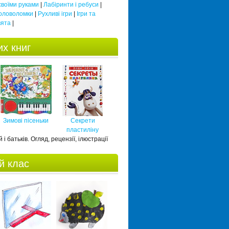
 своїми руками
|
Лабіринти і ребуси
|
оловоломки
|
Рухливі ігри
|
Ігри та
вята
|
х книг
Зимові пісеньки
Секрети
пластиліну
 і батьків. Огляд, рецензії, ілюстрації
й клас