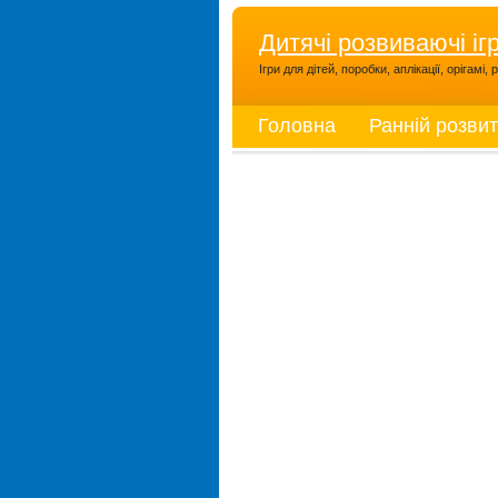
Дитячі розвиваючі іг
Ігри для дітей, поробки, аплікації, орігамі
Головна
Ранній розви