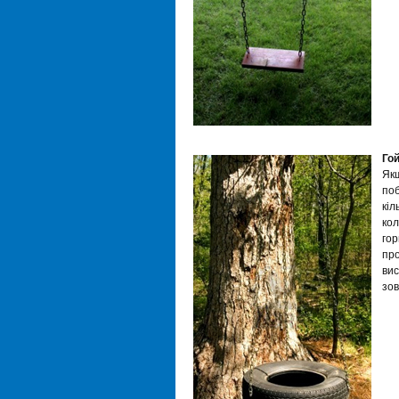
Го
Якщ
поб
кіл
кол
гор
про
вис
зов