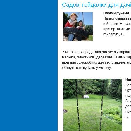
Садові гойдалки для дач
Своїми руками
Найголовніший а
гойдалки. Неваж
привертають дит
конструкція....
У магазинах представлено безліч варіанті
малюків, пластикові, дерев'яні. Такими з
ідей для саморобних дачних гойдалок, які 
зберуть всю сусідську малечу.
Най
Все
чот
під
Зам
дос
при
дач