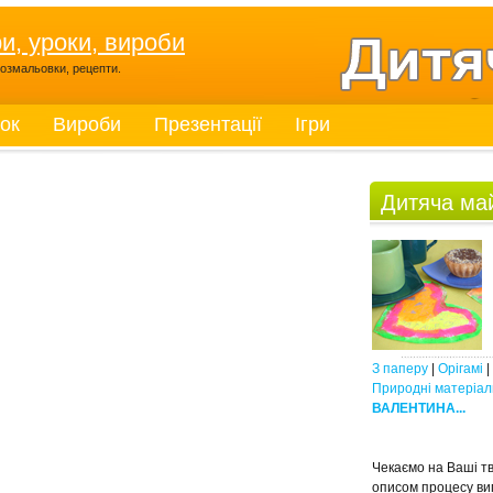
ри, уроки, вироби
, розмальовки, рецепти.
ток
Вироби
Презентації
Ігри
Дитяча ма
З паперу
|
Орігамі
|
Природні матеріал
ВАЛЕНТИНА...
Чекаємо на Ваші тв
описом процесу ви