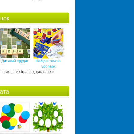
ашок
Дитячий ерудит
Набір штампів.
Зоопарк
 наших нових іграшок, куплених в
ната