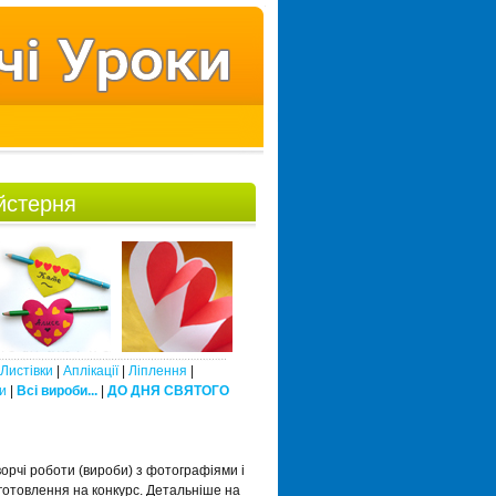
йстерня
Листівки
|
Аплікації
|
Ліплення
|
и
|
Всі вироби...
|
ДО ДНЯ СВЯТОГО
орчі роботи (вироби) з фотографіями і
готовлення на конкурс. Детальніше на