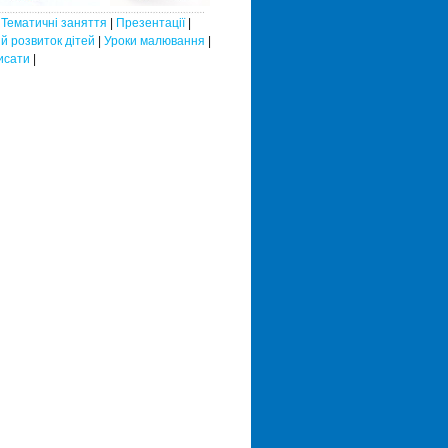
|
Тематичні заняття
|
Презентації
|
й розвиток дітей
|
Уроки малювання
|
исати
|