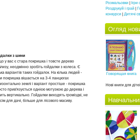
Розмальовки
|
Ігри
Роздрукуй і грай
|
Г
конкурси
|
Дитячі с
Огляд нови
йдалки з шини
о у вас є стара покришка і товсте дерево
лизу, неодмінно зробіть гойдалки з колеса. Є
ька варіантів таких гойдалок. На кілька людей -
Говорящая книга
и покришка вішається на 3-4 ланцюгах
изонтально землі і варіант простіше - покришка
Нові книги для дітей
сто прив'язується однією мотузкою до дерева і
ить вертикально. Гойдалки виходять громіздкі, не
Навчальни
сім для дачі, більше для лісового масиву.