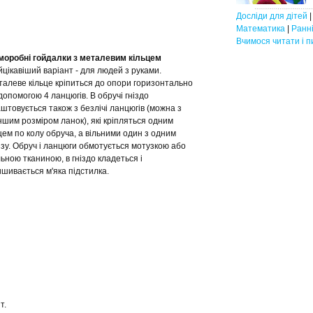
Досліди для дітей
Математика
|
Ранні
Вчимося читати і п
моробні гойдалки з металевим кільцем
цікавіший варіант - для людей з руками.
алеве кільце кріпиться до опори горизонтально
допомогою 4 ланцюгів. В обручі гніздо
штовується також з безлічі ланцюгів (можна з
шим розміром ланок), які кріпляться одним
цем по колу обруча, а вільними один з одним
зу. Обруч і ланцюги обмотується мотузкою або
ьною тканиною, в гніздо кладеться і
шивається м'яка підстилка.
т.