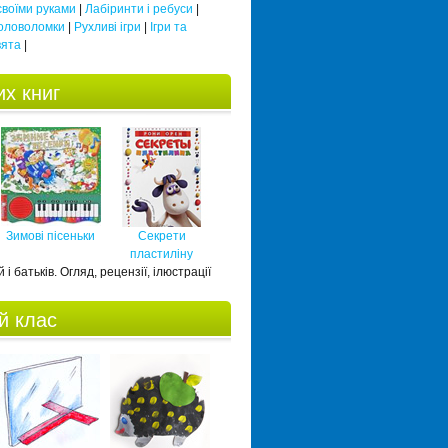
 своїми руками
|
Лабіринти і ребуси
|
оловоломки
|
Рухливі ігри
|
Ігри та
вята
|
х книг
Зимові пісеньки
Секрети
пластиліну
 і батьків. Огляд, рецензії, ілюстрації
й клас