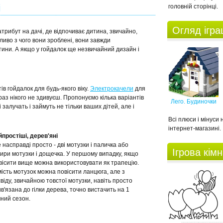
і
головній сторінці.
Огляд ігр
трибут на дачі, де відпочиває дитина, звичайно,
ливо з чого вони зроблені, вони завжди
ини. А якщо у гойдалок ще незвичайний дизайн і
в гойдалок для будь-якого віку.
Электрокачели
для
араз нікого не здивуєш. Пропонуємо кілька варіантів
Лего. Будиночки
залучать і займуть не тільки ваших дітей, але і
Всі плюси і мінуси
інтернет-магазині.
простіші, дерев'яні
 насправді просто - дві мотузки і паличка або
Ігрова кім
ири мотузки і дощечка. У першому випадку, якщо
вісити вище можна використовувати як трапецію.
ість мотузок можна повісити ланцюга, але з
віду, звичайною товстої мотузки, навіть просто
в'язана до гілки дерева, точно вистачить на 1
ний сезон.