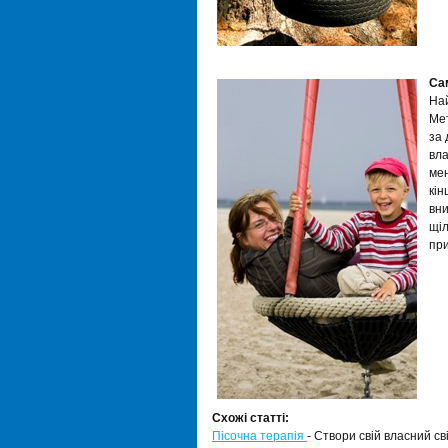
Са
Най
Мет
за 
вла
мен
кін
вни
щіл
при
Схожі статті:
Пісочна терапія
- Створи свій власний сві