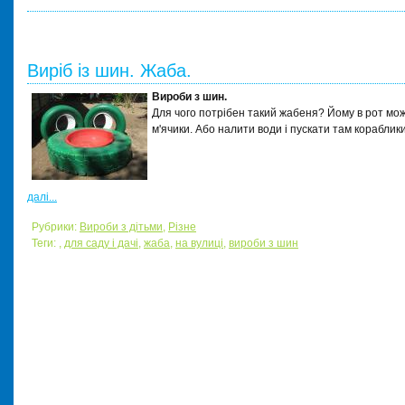
Виріб із шин. Жаба.
Вироби з шин.
Для чого потрібен такий жабеня? Йому в рот мо
м'ячики. Або налити води і пускати там кораблики
далі...
Рубрики:
Вироби з дітьми
,
Різне
Теги:
,
для саду і дачі
,
жаба
,
на вулиці
,
вироби з шин