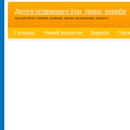
Дитячі розвиваючі ігри, уроки, вироби
Ігри для дітей, поробки, аплікації, орігамі, розмальовки, рецепти.
Головна
Ранній розвиток
Вироби
През