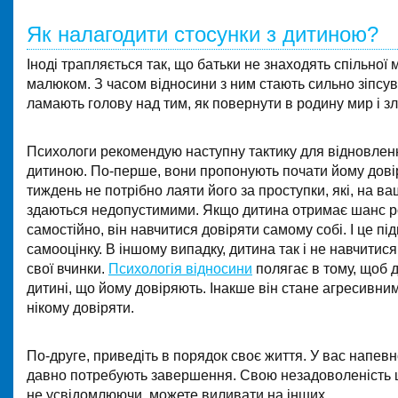
Як налагодити стосунки з дитиною?
Іноді трапляється так, що батьки не знаходять спільної 
малюком. З часом відносини з ним стають сильно зіпсув
ламають голову над тим, як повернути в родину мир і зл
Психологи рекомендую наступну тактику для відновлен
дитиною. По-перше, вони пропонують почати йому дові
тиждень не потрібно лаяти його за проступки, які, на ва
здаються недопустимими. Якщо дитина отримає шанс 
самостійно, він навчитися довіряти самому собі. І це пі
самооцінку. В іншому випадку, дитина так і не навчитися
свої вчинки.
Психологія відносини
полягає в тому, щоб д
дитині, що йому довіряють. Інакше він стане агресивним
нікому довіряти.
По-друге, приведіть в порядок своє життя. У вас напевно
давно потребують завершення. Свою незадоволеність ци
не усвідомлюючи, можете виливати на інших.