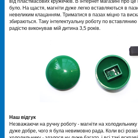
від пластмасових кружечків. В інтернет магазині про це 
було. На щастя, магніти дуже легко вставляються в пази
невеликим клацанням. Триматися в пазах міцно та виск
збираються. Таку інтелектуальну роботу по вставлянию 
радістю виконував мій дитина 3,5 років.
Наш відгук
Незважаючи на ручну роботу - магніти на холодильнику
дуже добре, чого я була невимовно рада. Коли всі розв
холодильнику - здалося ну дуже багато, і всі такі яскра