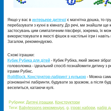
Якщо у вас в
интерьере дитячої
є магнітна дошка, то гр
перебазувати з кухні в кімнату. До речі, ми знайшли ще 
застосувань цим симпатичним півсфері, зокрема, їх мо
використовувати в якості фішок в настільні ігри і навіть
Загалом, рекомендуємо.
Схожі іграшки:
Кубик Рубика для дітей
- Кубик Рубіка, який зможе зібра
головоломка - ідеальний спосіб познайомити дитину з
іграми Рубікс.
RolliBlock. Конструктор-лабіринт з кулькою
- Можна сам
різноманітні лабіринти, будувати за зразком, а після бу
веселиться, катаючи кулі.
Рубрики:
Дитячі іграшки
,
Конструктори
Теги:
Babylessons рекомендує
,
g
,
ігрові набори
,
набір д