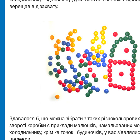
верещав від захвату.
Здавалося б, що можна зібрати з таких різнокольорових
звороті коробки є приклади малюнків, намальованих мо
холодильнику, крім квіточок і будиночків, у вас з'являли
шедеври.