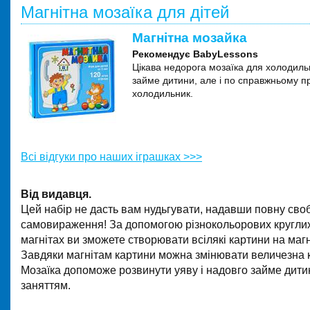
Магнітна мозаїка для дітей
Магнітна мозайка
Рекомендує BabyLessons
Цікава недорога мозаїка для холодильн
займе дитини, але і по справжньому п
холодильник.
Всі відгуки про наших іграшках >>>
Від видавця.
Цей набір не дасть вам нудьгувати, надавши повну сво
самовираження! За допомогою різнокольорових круглих
магнітах ви зможете створювати всілякі картини на магн
Завдяки магнітам картини можна змінювати величезна кі
Мозаїка допоможе розвинути уяву і надовго займе дити
заняттям.