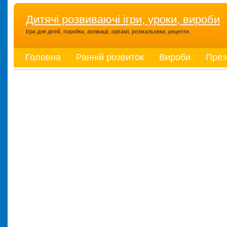
Дитячі розвиваючі ігри, уроки, вироби
Ігри для дітей, поробки, аплікації, орігамі, розмальовки, рецепти.
Головна
Ранній розвиток
Вироби
През