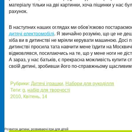
матеріалу тільки на дві картинки, хоча піщинки у нас бу
рахунок.
В наступних наших оглядах ми обов'язково постараємо
дитячі електромобілі
. Я звичайно розумію, що це не де
хіба ви в дитинстві не мріяли керувати машиною. Досі п
дитинстві просила тата навчити мене їздити на Москвичі
відмовлявся, посилаючись на те, що у мене ноги не діс
А зараз, у нас батьків, є прекрасна можливість купити
своїй дитині, зробивши його по-справжньому щасливим
Рубрики:
Дитячі іграшки
,
Набори для рукоділля
Теги:
g
,
набір для творчості
2010, Квітень, 14
Розвиток дитини, розвиваючі ігри для дітей