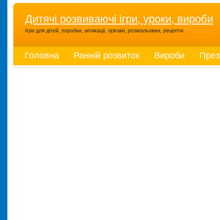
Дитячі розвиваючі ігри, уроки, вироби
Ігри для дітей, поробки, аплікації, орігамі, розмальовки, рецепти.
Головна
Ранній розвиток
Вироби
През