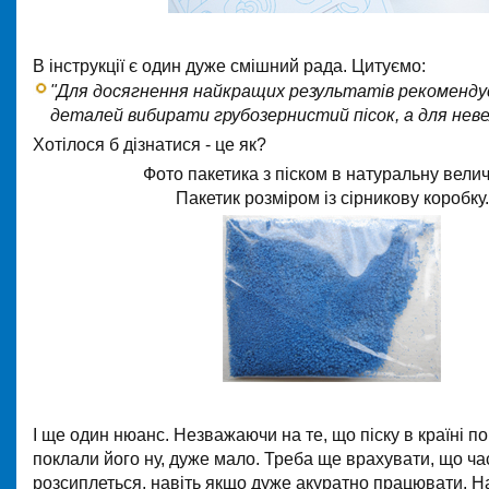
В інструкції є один дуже смішний рада. Цитуємо:
"Для досягнення найкращих результатів рекоменду
деталей вибирати грубозернистий пісок, а для невел
Хотілося б дізнатися - це як?
Фото пакетика з піском в натуральну велич
Пакетик розміром із сірникову коробку.
І ще один нюанс. Незважаючи на те, що піску в країні по
поклали його ну, дуже мало. Треба ще врахувати, що ч
розсиплеться, навіть якщо дуже акуратно працювати. 