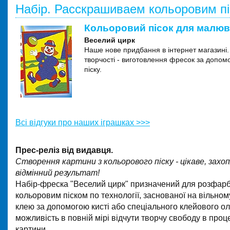
Набір. Расскрашиваем кольоровим п
Кольоровий пісок для малю
Веселий цирк
Наше нове придбання в інтернет магазині.
творчості - виготовлення фресок за допом
піску.
Всі відгуки про наших іграшках >>>
Прес-реліз від видавця.
Створення картини з кольорового піску - цікаве, зах
відмінний результат!
Набір-фреска "Веселий цирк" призначений для розфар
кольоровим піском по технології, заснованої на вільном
клею за допомогою кисті або спеціального клейового ол
можливість в повній мірі відчути творчу свободу в проц
картини.