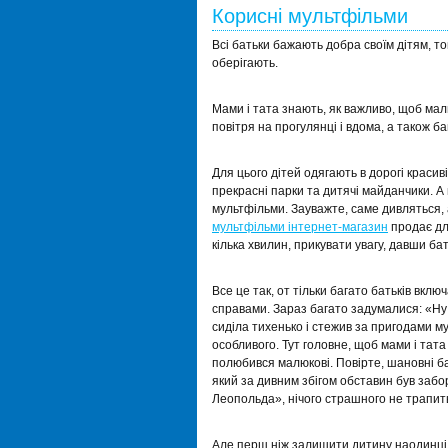
Корисні мультфільми
Всі батьки бажають добра своїм дітям, то
оберігають.
Мами і тата знають, як важливо, щоб малюк
повітря на прогулянці і вдома, а також б
Для цього дітей одягають в дорогі красив
прекрасні парки та дитячі майданчики. А 
мультфільми. Зауважте, саме дивляться, 
мультфільми інтернет-магазин
продає для
кілька хвилин, прикувати увагу, давши б
Все це так, от тільки багато батьків вкл
справами. Зараз багато задумалися: «Ну 
сиділа тихенько і стежив за пригодами му
особливого. Тут головне, щоб мами і тата
полюбився малюкові. Повірте, шановні ба
який за дивним збігом обставин був забо
Леопольда», нічого страшного не трапит
Але перш ніж залишити дитину наодинці 