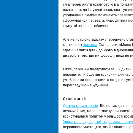
слід переглянути кожну серію від початку 
належність до існуючої реальності, уважно
уподобання людини починають розвиватис
сформуватися переваги, якщо дитина пост
трикутні очі на пів обличчя.
Але не потрібно відразу упереджено стави
картини, як
фиксики
, Смішарики, «Маша і 
здатні навчити дітей доброму відношенн
цікавого з того, що ми, дорослі, іноді не
Отже, перш ніж подарувати вашій дитині 
перевірте, чи буде він корисний для ньо
улюбленими кіногероями, а якщо ви сумні
перегляду що-небудь інше.
Схожі статті:
Дитяча косметологія
-Ще не так давно пр
незвичайним, мала негласну приналежніс
користувалися попитом у більшості гром
Уроки танців для дітей - гідна заміна зв
первинного мистецтва, який з'явився ще т