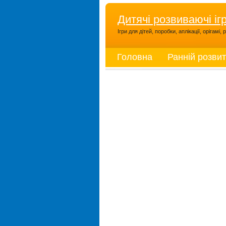
Дитячі розвиваючі іг
Ігри для дітей, поробки, аплікації, орігамі
Головна
Ранній розви