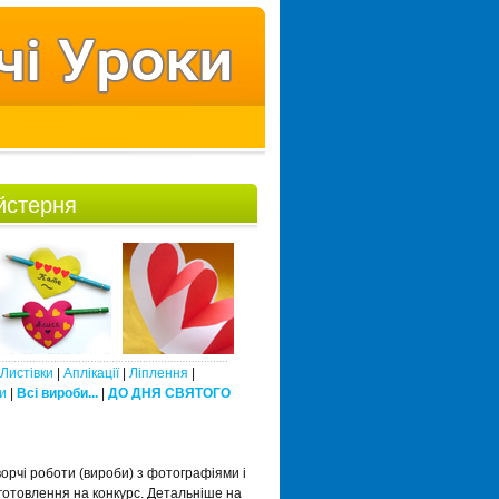
йстерня
Листівки
|
Аплікації
|
Ліплення
|
и
|
Всі вироби...
|
ДО ДНЯ СВЯТОГО
орчі роботи (вироби) з фотографіями і
готовлення на конкурс. Детальніше на