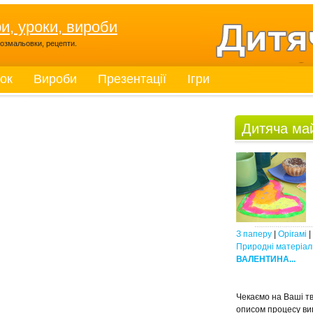
ри, уроки, вироби
, розмальовки, рецепти.
ток
Вироби
Презентації
Ігри
Дитяча ма
З паперу
|
Орігамі
|
Природні матеріал
ВАЛЕНТИНА...
Чекаємо на Ваші тв
описом процесу ви