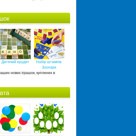
ашок
Дитячий ерудит
Набір штампів.
Зоопарк
 наших нових іграшок, куплених в
ната