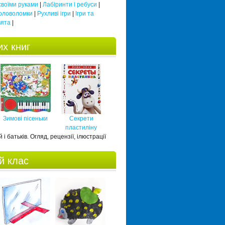
 своїми руками
|
Лабіринти і ребуси
|
оловоломки
|
Рухливі ігри
|
Ігри та
вята
|
х книг
Зимові пісеньки
Секрети
пластиліну
 і батьків. Огляд, рецензії, ілюстрації
й клас