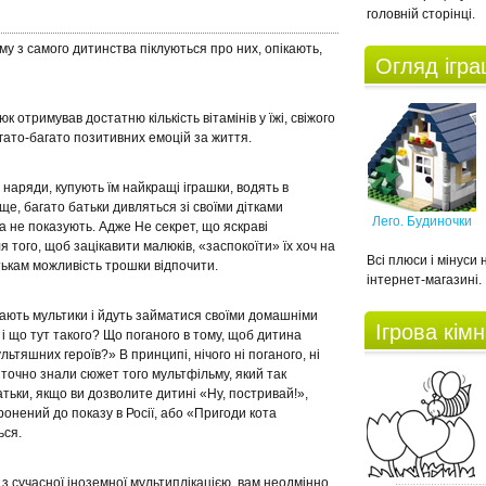
головній сторінці.
му з самого дитинства піклуються про них, опікають,
Огляд ігр
 отримував достатню кількість вітамінів у їжі, свіжого
агато-багато позитивних емоцій за життя.
і наряди, купують їм найкращі іграшки, водять в
ще, багато батьки дивляться зі своїми дітками
Лего. Будиночки
а не показують. Адже Не секрет, що яскраві
 того, щоб зацікавити малюків, «заспокоїти» їх хоч на
Всі плюси і мінуси
атькам можливість трошки відпочити.
інтернет-магазині.
ючають мультики і йдуть займатися своїми домашніми
Ігрова кім
і що тут такого? Що поганого в тому, щоб дитина
льтяшних героїв?» В принципі, нічого ні поганого, ні
 точно знали сюжет того мультфільму, який так
тьки, якщо ви дозволите дитині «Ну, постривай!»,
ронений до показу в Росії, або «Пригоди кота
ься.
з сучасної іноземної мультиплікацією, вам неодмінно