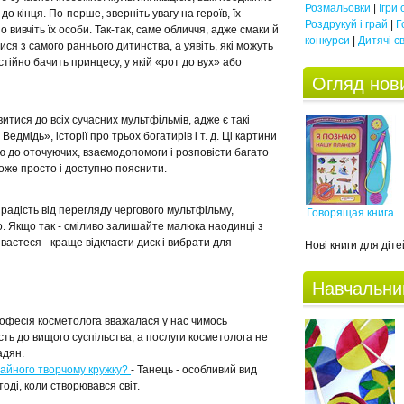
Розмальовки
|
Ігри
до кінця. По-перше, зверніть увагу на героїв, їх
Роздрукуй і грай
|
Г
 вивчіть їх особи. Так-так, саме обличчя, адже смаки й
конкурси
|
Дитячі с
я з самого раннього дитинства, а уявіть, які можуть
ійно бачить принцесу, у якій «рот до вух» або
Огляд нови
тися до всіх сучасних мультфільмів, адже є такі
Ведмідь», історії про трьох богатирів і т. д. Ці картини
ю до оточуючих, взаємодопомоги і розповісти багато
 може просто і доступно пояснити.
радість від перегляду чергового мультфільму,
Говорящая книга
го. Якщо так - сміливо залишайте малюка наодинці з
ваєтеся - краще відкласти диск і вибрати для
Нові книги для дітей
Навчальни
офесія косметолога вважалася у нас чимось
ть до вищого суспільства, а послуги косметолога не
адян.
ичайного творчому кружку?
- Танець - особливий вид
оді, коли створювався світ.