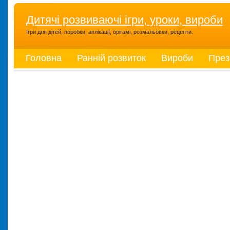
Дитячі розвиваючі ігри, уроки, вироби
Ігри для дітей, поробки, аплікації, орігамі, розмальовки, рецепти.
Головна
Ранній розвиток
Вироби
През